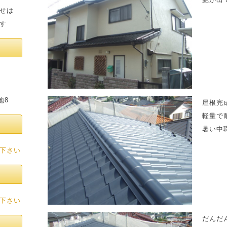
せは
す
8
屋根完
軽量で
暑い中
下さい
下さい
だんだ