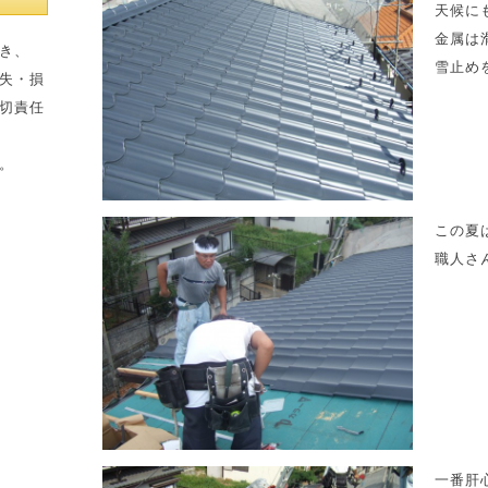
天候に
金属は
き、
雪止め
失・損
切責任
。
この夏
職人さ
一番肝