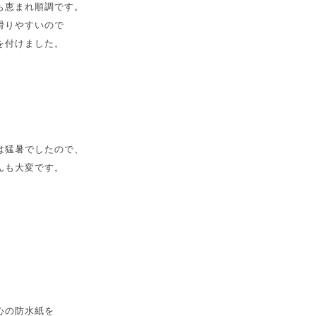
も恵まれ順調です。
滑りやすいので
を付けました。
は猛暑でしたので、
んも大変です。
心の防水紙を