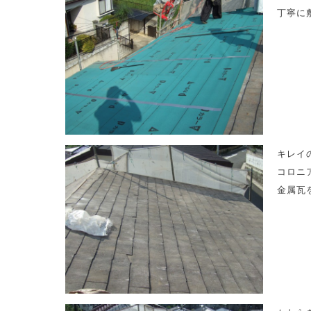
丁寧に
キレイ
コロニ
金属瓦