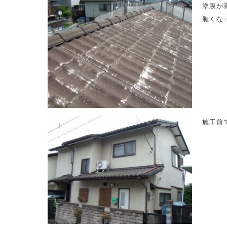
塗膜が
脆くな
施工前