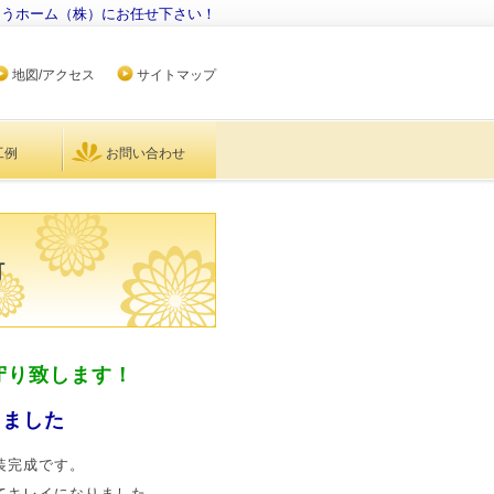
ょうホーム（株）にお任せ下さい！
地図/アクセス
サイトマップ
工例
お問い合わせ
町
守り致します！
きました
装完成です。
てキレイになりました。