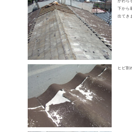
かわら
下から
出てき
ヒビ割