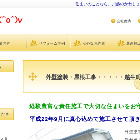
住まいのことなら、川越のかわし
会社案内
業内容
リフォーム実例
安心なお約束
最新施
店
外壁塗装・屋根工事・・・・・越生
経験豊富な責任施工で大切な住まいをお
くださ
平成22年9月に真心込めて施工させて頂
外壁塗
５９
艶が出