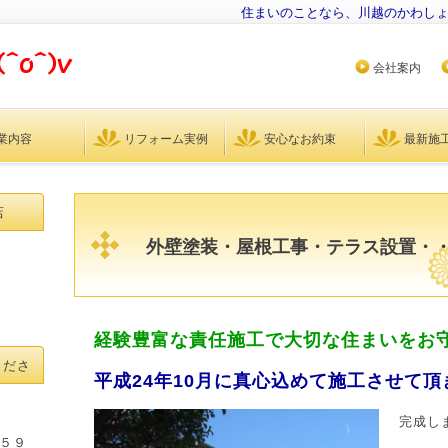
住まいのことなら、川越のかわし
会社案内
業内容
リフォーム実例
安心なお約束
最新施
店
外壁塗装・屋根工事・テラス設置・
経験豊富な責任施工で大切な住まいをお
くださ
平成24年10月に真心込めて施工させて頂
完成し
５９