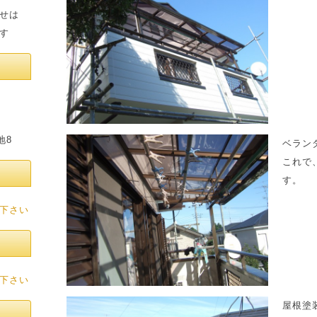
せは
す
8
ベラン
これで
す。
下さい
下さい
屋根塗