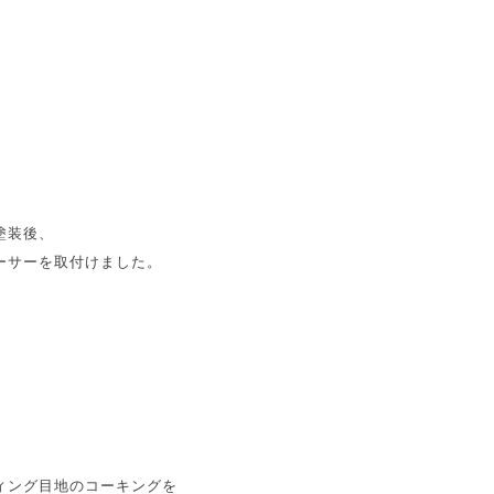
塗装後、
ーサーを取付けました。
ィング目地のコーキングを