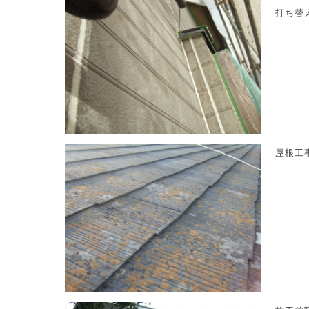
打ち替
屋根工