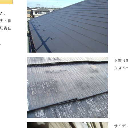
き、
失・損
切責任
。
下塗り
タスペ
サイデ